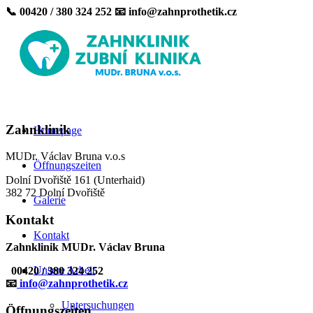
📞 00420 / 380 324 252 📧 info@zahnprothetik.cz
Zahnklinik
Homepage
MUDr. Václav Bruna v.o.s
Öffnungszeiten
Dolní Dvořiště 161 (Unterhaid)
382 72 Dolní Dvořiště
Galerie
Kontakt
Kontakt
Zahnklinik MUDr. Václav Bruna
Unsere Arbeit
00420 / 380 324 252
📧
info@zahnprothetik.cz
Untersuchungen
Öffnungszeiten