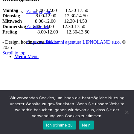
Montag
8.00-12.00 12.30-17.50
Zahnhygiene
Dienstag
8.00-12.00 12.30-14.50
Mittwoch
8.00-12.00 12.30-14.50
Zahnkronen
Donnerstag
8.00-12.00 12.30-17.50
Freitag
8.00-12.00 12.30-13.50
Zahnimplantate
- Design, hosting, cms
Reklamní agentura LIPNOLAND s.r.o.
©
2025 -
Scroll to top
Menu
Menu
Wir verwenden Cookies, um Ihnen die bestmögliche Nutzung
unserer Website zu gewährleisten. Wenn Sie unsere Website
weiterhin besuchen, gehen wir davon aus, dass Sie der
Verwendung von Cookies zustimmen.
Ich stimme zu
Nein